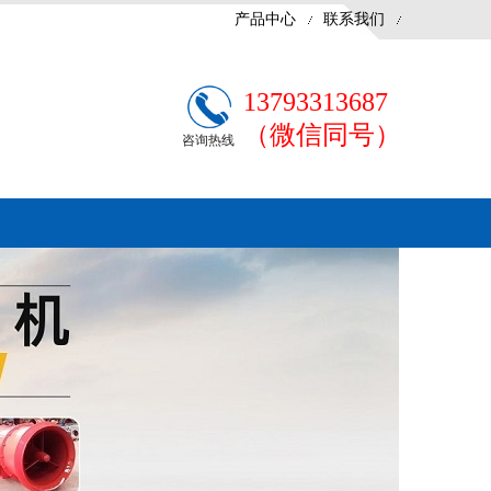
产品中心
联系我们
13793313687
（微信同号）
咨询热线