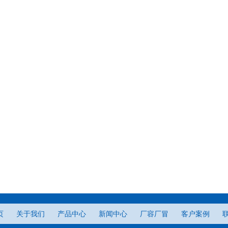
页
关于我们
产品中心
新闻中心
厂容厂冒
客户案例