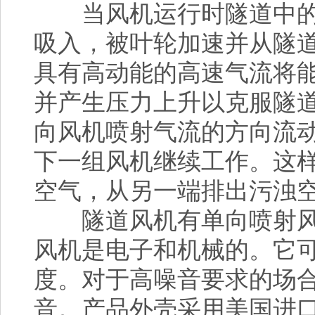
当风机运行时隧道中的
吸入，被叶轮加速并从隧
具有高动能的高速气流将
并产生压力上升以克服隧
向风机喷射气流的方向流
下一组风机继续工作。这
空气，从另一端排出污浊
隧道风机有单向喷射风
风机是电子和机械的。它可
度。对于高噪音要求的场
音。产品外壳采用美国进