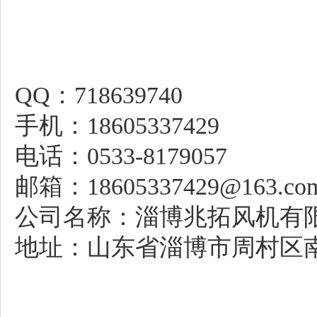
QQ：718639740
手机：18605337429
电话：0533-8179057
邮箱：18605337429@163.co
公司名称：淄博兆拓风机有
地址：山东省淄博市周村区