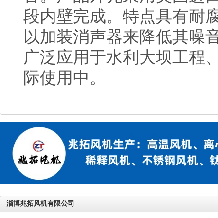
段内壁完成。特点具有耐
以加装消声器来降低其噪
广泛应用于水利大坝工程
际使用中。
淄博兆拓风机有限公司